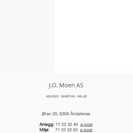
J.O. Moen AS
ANLEGG - SANDTAK - MILJØ
Øran 20, 6300 Åndalsnes
Anlegg:
71 22 32 40
e-post
Refusjonsordningen for
Miljø:
71 22 32 50
e-post
spillolje avvikles