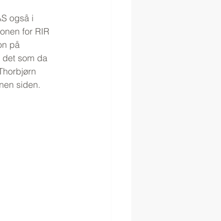
S også i 
jonen for RIR 
on på 
l det som da 
Thorbjørn 
onen siden.