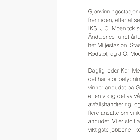
Gjenvinningsstasjone
fremtiden, etter at s
IKS. J.O. Moen tok se
Åndalsnes rundt årt
het Miljøstasjon. St
Rødstøl, og J.O. Moe
Daglig leder Kari Me
det har stor betydning
vinner anbudet på G
er en viktig del av v
avfallshåndtering, o
flere ansatte om vi 
anbudet. Vi er stolt 
viktigste jobbene i