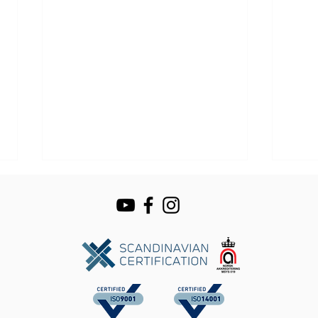
Skreddervegen i
Hent
generasjoner
Næri