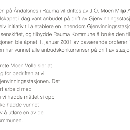
n på Åndalsnes i Rauma vil driftes av J.O. Moen Miljø A
elskapet i dag vant anbudet på drift av Gjenvinningsstas
lv initiativ til å etablere en innendørs Gjenvinningsstasj
usenskiftet, og tilbydde Rauma Kommune å bruke den ti
asjonen ble åpnet 1. januar 2001 av daværende ordfører 
n har vunnet alle anbudskonkurranser på drift av stasj
rete Moen Volle sier at 
 for bedriften at vi 
jenvinningsstasjonen. Det 
årt arbeid med 
g vi hadde måttet si opp 
ikke hadde vunnet 
av å utføre en av de 
 kommunen.