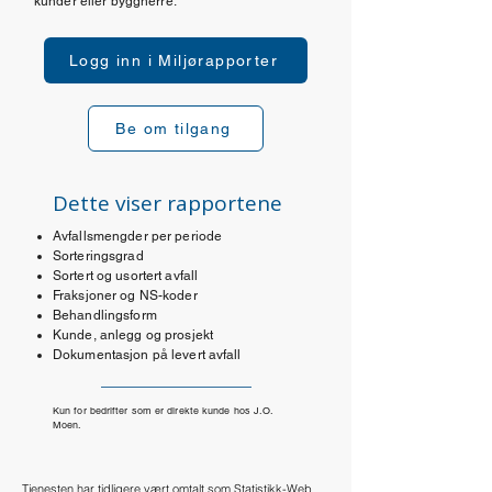
kunder eller byggherre.
Logg inn i Miljørapporter
Be om tilgang
Dette viser rapportene
Avfallsmengder per periode
Sorteringsgrad
Sortert og usortert avfall
Fraksjoner og NS-koder
Behandlingsform
Kunde, anlegg og prosjekt
Dokumentasjon på levert avfall
Kun for bedrifter som er direkte kunde hos J.O.
Moen.
Tjenesten har tidligere vært omtalt som Statistikk-Web.